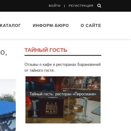
ВОЙТИ
РЕГИСТРАЦИЯ
КАТАЛОГ
ИНФОРМ-БЮРО
О САЙТЕ
ТАЙНЫЙ ГОСТЬ
о,
Отзывы о кафе и ресторанах Барановичей
от тайного гостя.
d Buffet"
Тайный гость: ресторан «Пиросмани»
Тайный гос