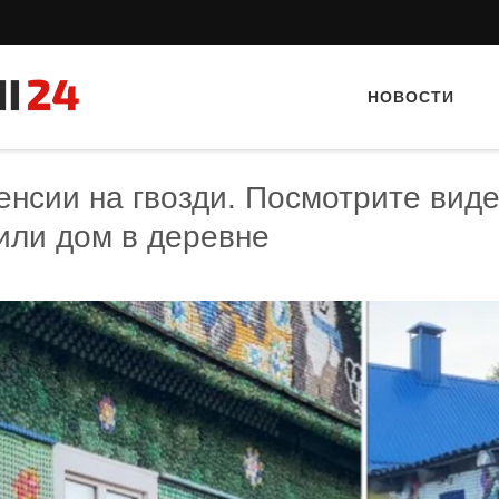
НОВОСТИ
енсии на гвозди. Посмотрите виде
или дом в деревне
Тайный гость: Ресторан “Папараць
Тайный гость: Кафе "Gran
Кветка”