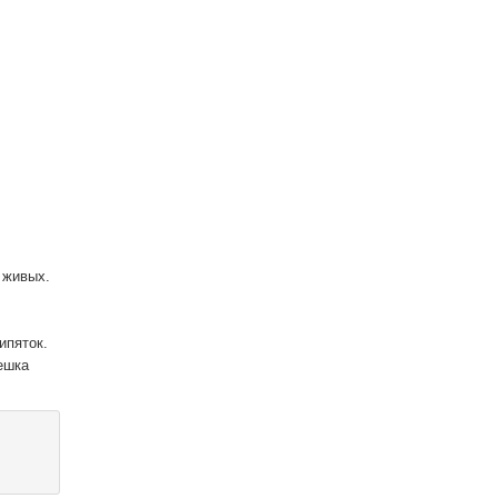
 живых.
ипяток.
ешка