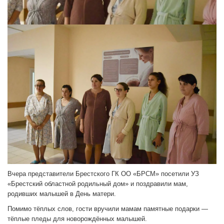
Вчера представители Брестского ГК ОО «БРСМ» посетили УЗ
«Брестский областной родильный дом» и поздравили мам,
родивших малышей в День матери.
Помимо тёплых слов, гости вручили мамам памятные подарки —
тёплые пледы для новорождённых малышей.