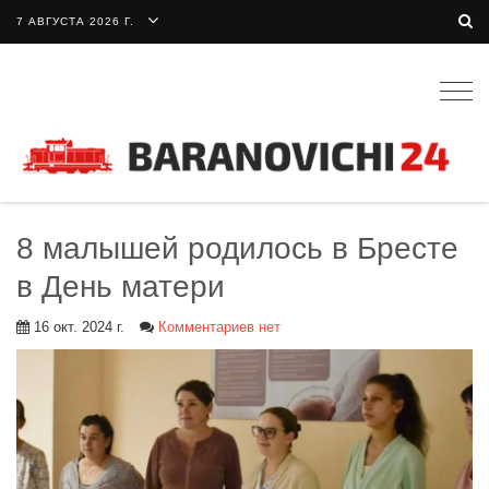
7 АВГУСТА 2026 Г.
Togg
navig
8 малышей родилось в Бресте
в День матери
16 окт. 2024 г.
Комментариев нет