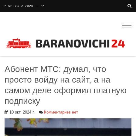
6 АВГУСТА 2026 Г.
Togg
navig
Абонент МТС: думал, что
просто войду на сайт, а на
самом деле оформил платную
подписку
10 окт. 2024 г.
Комментариев нет