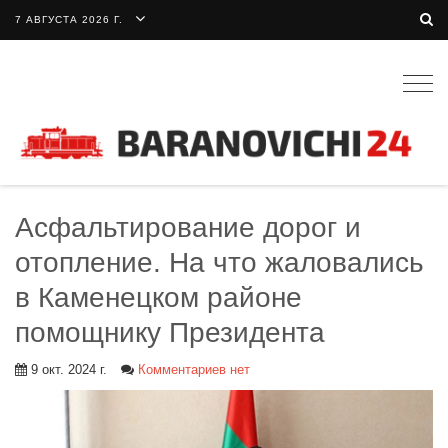
7 АВГУСТА 2026 Г.
Togg
navig
Асфальтирование дорог и
отопление. На что жаловались
в Каменецком районе
помощнику Президента
9 окт. 2024 г.
Комментариев нет