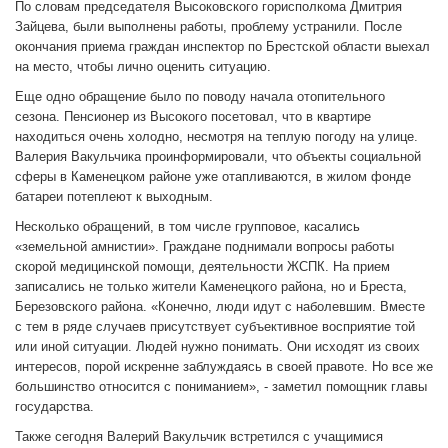
По словам председателя Высоковского горисполкома Дмитрия
Зайцева, были выполнены работы, проблему устранили. После
окончания приема граждан инспектор по Брестской области выехал
на место, чтобы лично оценить ситуацию.
Еще одно обращение было по поводу начала отопительного
сезона. Пенсионер из Высокого посетовал, что в квартире
находиться очень холодно, несмотря на теплую погоду на улице.
Валерия Вакульчика проинформировали, что объекты социальной
сферы в Каменецком районе уже отапливаются, в жилом фонде
батареи потеплеют к выходным.
Несколько обращений, в том числе групповое, касались
«земельной амнистии». Граждане поднимали вопросы работы
скорой медицинской помощи, деятельности ЖСПК. На прием
записались не только жители Каменецкого района, но и Бреста,
Березовского района. «Конечно, люди идут с наболевшим. Вместе
с тем в ряде случаев присутствует субъективное восприятие той
или иной ситуации. Людей нужно понимать. Они исходят из своих
интересов, порой искренне заблуждаясь в своей правоте. Но все же
большинство относится с пониманием», - заметил помощник главы
государства.
Также сегодня Валерий Вакульчик встретился с учащимися