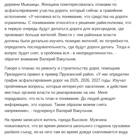
деревни Мыкшицы. Женщина поинтересовалась планами по
асфальтированию участка дороги, который сейчас в гравийном
исполнении. «У человека есть понимание, что средства на дороги
ограничены. С пониманием относится к решению райисполкома, что
в первую очередь будут делаться дороги для агрогородков, где
проживает больше жителей. Вместе с тем районные власти
должны были детально изучить позицию жителей, их потребности,
определить последовательность, где будут дороги делать. Тогда и
вопрос будет снят, а проблема вся - в неопределенности», -
обратил внимание Валерий Вакульчик.
Говоря о планах по ремонту и строительству дорог, помощник
Президента привел в пример Пружанский район. «У них определен
график асфальтирования дорог на 2025, 2026, 2027 годы. Изучал
проблемные вопросы, которые интересуют население, и действия
местных органов власти по реагированию на них. Меня
порадовало, что есть план и понимание. До людей доводят
информацию, это хорошо. Таким образом можем снять
напряжение», - подчеркнул Валерий Вакульчик.
На прием записался житель города Высокое. Мужчина
пожаловался, что во время ремонта школьного стадиона грузовики
разбили съезд, из-за чего там во время дождя скапливается вода.