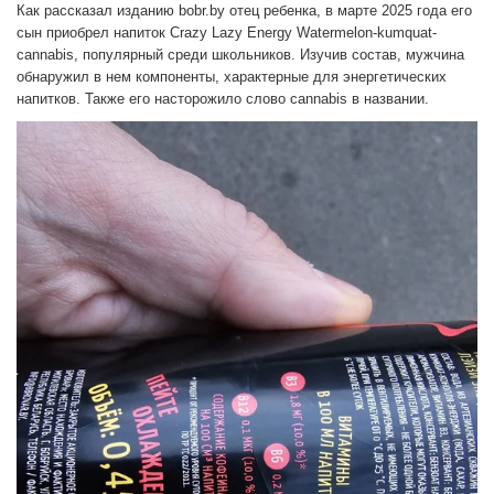
Как рассказал изданию bobr.by отец ребенка, в марте 2025 года его
сын приобрел напиток Crazy Lazy Energy Watermelon-kumquat-
cannabis, популярный среди школьников. Изучив состав, мужчина
обнаружил в нем компоненты, характерные для энергетических
напитков. Также его насторожило слово cannabis в названии.