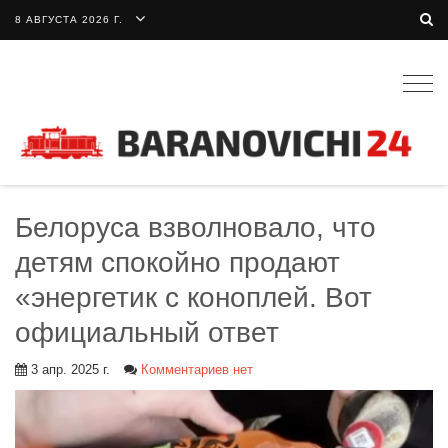
8 АВГУСТА 2026 Г.
Togg
navig
Белоруса взволновало, что
детям спокойно продают
«энергетик с коноплей. Вот
официальный ответ
3 апр. 2025 г.
Комментариев нет