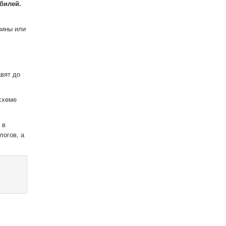
билей.
зины или
авят до
схеме
 в
логов, а