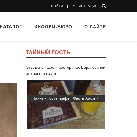
ВОЙТИ
РЕГИСТРАЦИЯ
КАТАЛОГ
ИНФОРМ-БЮРО
О САЙТЕ
ТАЙНЫЙ ГОСТЬ
Отзывы о кафе и ресторанах Барановичей
от тайного гостя.
ти Хасти»
Тайный гость: ресторан «Пиросмани»
Тайный гос