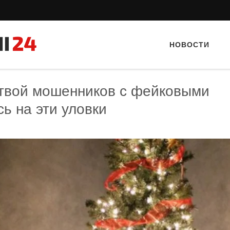
НОВОСТИ
ртвой мошенников с фейковыми
ь на эти уловки
Тайный гость: Ресторан “Папараць
Тайный гость: кафе «Фас
Кветка”