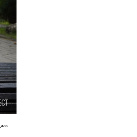
щила
,