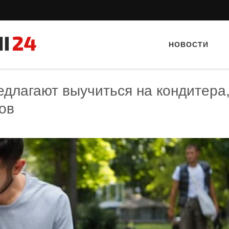
НОВОСТИ
едлагают выучиться на кондитера
ов
Тайный гость: кафе «Фасти Хасти»
Тайный гость: кафе «А