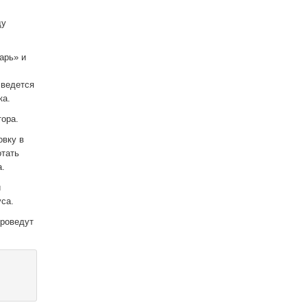
ду
арь» и
 ведется
ка.
тора.
овку в
отать
а.
и
уса.
проведут