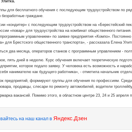
 Улитка.
уппы для бесплатного обучения с последующим трудоустройством по ря
 безработные граждане.
сии «кондитер» с последующим трудоустройством на «Берестейский пек
ессии «повар» для трудоустройства на комбинат общественного питания.
 программным управлением» по заявке предприятия «Компо». Постоянно
» для Брестского общественного транспорта», - рассказала Елена Улит
ться два месяца, операторов станков с программным управлением - пол
ное, пять дней в неделю. Курс обучения включает теоретическую подгот
дприятии, которое подало заявку. У человека есть возможность и нараб
себя нанимателю как будущего работника», - отметила начальник отдел
явок предприятий, формируют группы для обучения по профессиям. Сред
повара, продавцы, слесари по ремонту автомобилей, водители троллейб
рмарка вакансий. Помимо этого, в областном центре 23, 24 и 25 апреля 
Яндекс.Дзен
вайтесь на наш канал в