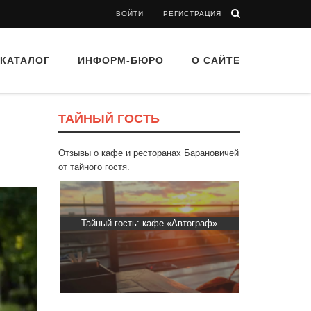
ВОЙТИ
РЕГИСТРАЦИЯ
КАТАЛОГ
ИНФОРМ-БЮРО
О САЙТЕ
ТАЙНЫЙ ГОСТЬ
,
Отзывы о кафе и ресторанах Барановичей
от тайного гостя.
втограф»
Тайный гость: доставка Капибара
Тайный гост