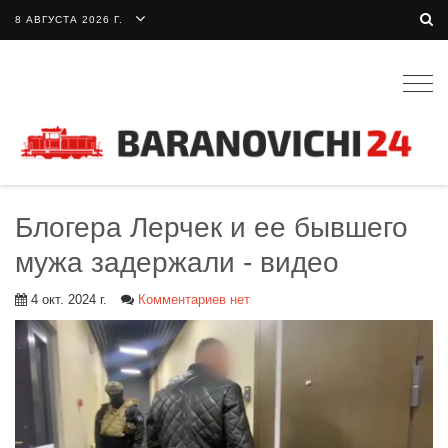
8 АВГУСТА 2026 Г.
Togg
navig
Блогера Лерчек и ее бывшего
мужа задержали - видео
4 окт. 2024 г.
Комментариев нет