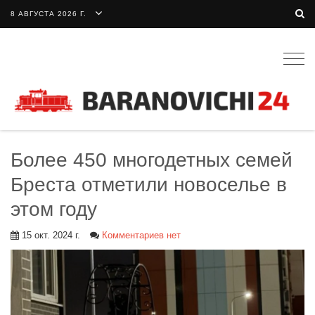
8 АВГУСТА 2026 Г.
Togg
navig
Более 450 многодетных семей
Бреста отметили новоселье в
этом году
15 окт. 2024 г.
Комментариев нет