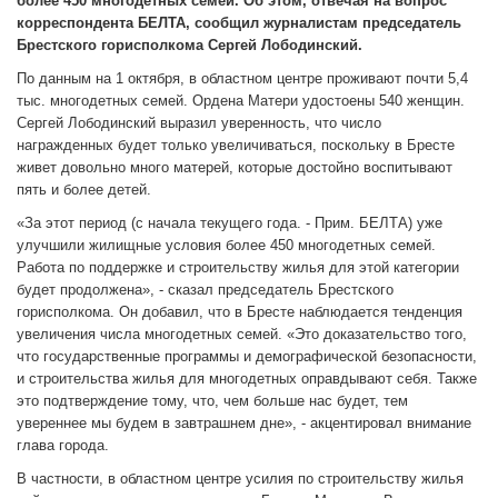
более 450 многодетных семей. Об этом, отвечая на вопрос
корреспондента БЕЛТА, сообщил журналистам председатель
Брестского горисполкома Сергей Лободинский.
По данным на 1 октября, в областном центре проживают почти 5,4
тыс. многодетных семей. Ордена Матери удостоены 540 женщин.
Сергей Лободинский выразил уверенность, что число
награжденных будет только увеличиваться, поскольку в Бресте
живет довольно много матерей, которые достойно воспитывают
пять и более детей.
«За этот период (с начала текущего года. - Прим. БЕЛТА) уже
улучшили жилищные условия более 450 многодетных семей.
Работа по поддержке и строительству жилья для этой категории
будет продолжена», - сказал председатель Брестского
горисполкома. Он добавил, что в Бресте наблюдается тенденция
увеличения числа многодетных семей. «Это доказательство того,
что государственные программы и демографической безопасности,
и строительства жилья для многодетных оправдывают себя. Также
это подтверждение тому, что, чем больше нас будет, тем
увереннее мы будем в завтрашнем дне», - акцентировал внимание
глава города.
В частности, в областном центре усилия по строительству жилья