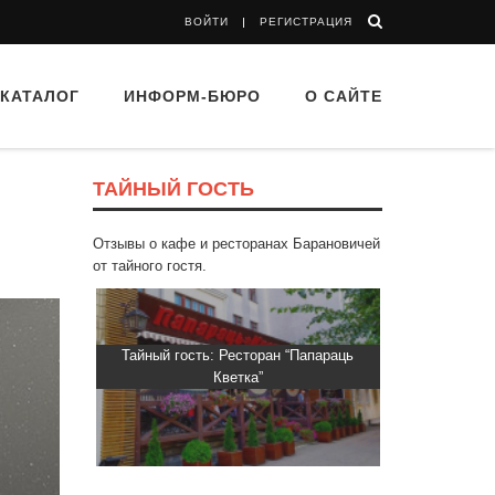
ВОЙТИ
РЕГИСТРАЦИЯ
КАТАЛОГ
ИНФОРМ-БЮРО
О САЙТЕ
ТАЙНЫЙ ГОСТЬ
Отзывы о кафе и ресторанах Барановичей
от тайного гостя.
“Папараць
Тайный гость: ресторан «Пиросмани»
Тайный гос