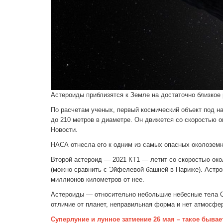
Астероиды приблизятся к Земле на достаточно близкое 
По расчетам ученых, первый космический объект под на
до 210 метров в диаметре. Он движется со скоростью о
Новости.
НАСА отнесла его к одним из самых опасных околозем
Второй астероид — 2021 КТ1 — летит со скоростью окол
(можно сравнить с Эйфелевой башней в Париже). Астрон
миллионов километров от нее.
Астероиды — относительно небольшие небесные тела Со
отличие от планет, неправильная форма и нет атмосфер
Суперлуние и лунное затмение 26 мая – такое бывает 