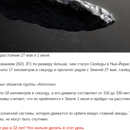
расстояние 27 мая и 1 июня.
званием 2021 JF1 по размеру больше, чем статуя Свободы в Нью-Йорке:
коло 17 километров в секунду и пролетит рядом с Землей 27 мая, сооб
ных объектов группы «Аполлон».
о 18 километров в секунду, а его диаметр составляет от 150 до 330 ме
омы считают, что он приблизится к Земле 1 июня и пройдет на расстоян
лнечной системы, которое движутся по орбите вокруг главной звезды. У
ы, но могут быть спутники.
раз в 12 лет! Что нельзя делать в этот день