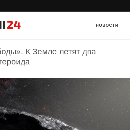
НОВОСТИ
оды». К Земле летят два
тероида
Тайный гость: кафе «Фасти Хасти»
Тайный гость: Ресторан 
Кветка”