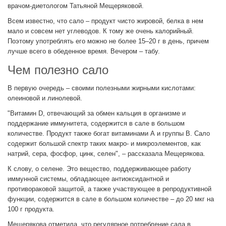
врачом-диетологом Татьяной Мещеряковой.
Всем известно, что сало – продукт чисто жировой, белка в нем
мало и совсем нет углеводов. К тому же очень калорийный.
Поэтому употреблять его можно не более 15–20 г в день, причем
лучше всего в обеденное время. Вечером – табу.
Чем полезно сало
В первую очередь – своими полезными жирными кислотами:
олеиновой и линолевой.
"Витамин D, отвечающий за обмен кальция в организме и
поддержание иммунитета, содержится в сале в большом
количестве. Продукт также богат витаминами А и группы B. Сало
содержит большой спектр таких макро- и микроэлементов, как
натрий, сера, фосфор, цинк, селен", – рассказала Мещерякова.
К слову, о селене. Это вещество, поддерживающее работу
иммунной системы, обладающее антиоксидантной и
противораковой защитой, а также участвующее в репродуктивной
функции, содержится в сале в большом количестве – до 20 мкг на
100 г продукта.
Мещерякова отметила, что регулярное потребление сала в