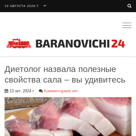
10 АВГУСТА 2026 Г.
Togg
navig
Диетолог назвала полезные
свойства сала – вы удивитесь
13 окт. 2024 г.
Комментариев нет