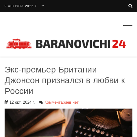
9 АВГУСТА 2026 Г.
Togg
navig
Экс-премьер Британии
Джонсон признался в любви к
России
12 окт. 2024 г.
Комментариев нет