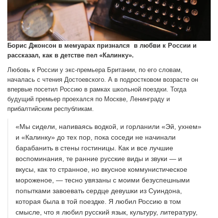
Борис Джонсон в мемуарах признался в любви к России и
рассказал, как в детстве пел «Калинку».
Любовь к России у экс-премьера Британии, по его словам,
началась с чтения Достоевского. А в подростковом возрасте он
впервые посетил Россию в рамках школьной поездки. Тогда
будущий премьер проехался по Москве, Ленинграду и
прибалтийским республикам.
«Мы сидели, напиваясь водкой, и горланили «Эй, ухнем»
и «Калинку» до тех пор, пока соседи не начинали
барабанить в стены гостиницы. Как и все лучшие
воспоминания, те ранние русские виды и звуки — и
вкусы, как то странное, но вкусное коммунистическое
мороженое, — тесно увязаны с моими безуспешными
попытками завоевать сердце девушки из Суиндона,
которая была в той поездке. Я любил Россию в том
смысле, что я любил русский язык, культуру, литературу,