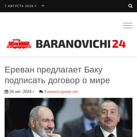
7 АВГУСТА 2026 Г.
Togg
navig
Ереван предлагает Баку
подписать договор о мире
24 окт. 2024 г.
Комментариев нет