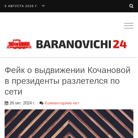
6 АВГУСТА 2026 Г.
Togg
navig
Фейк о выдвижении Кочановой
в президенты разлетелся по
сети
26 окт. 2024 г.
Комментариев нет