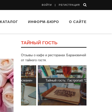
ВОЙТИ
РЕГИСТРАЦИЯ
КАТАЛОГ
ИНФОРМ-БЮРО
О САЙТЕ
ТАЙНЫЙ ГОСТЬ
Отзывы о кафе и ресторанах Барановичей
от тайного гостя.
Пиросмани»
Тайный гость: Гастропаб “Drova”
Тайный гос