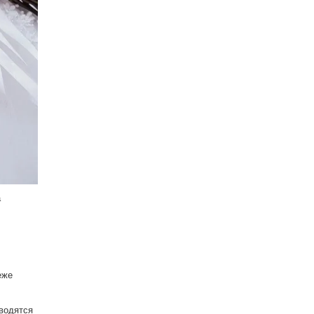
а
еже
зводятся