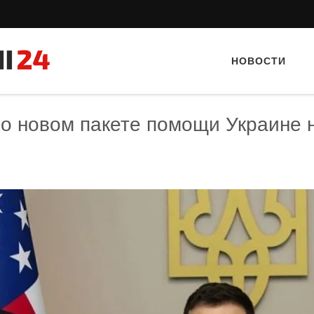
НОВОСТИ
 о новом пакете помощи Украине 
Тайный гость: Ресторан “Папараць
Тайный гость: Кафе "Gran
Кветка”