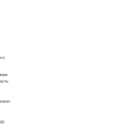
ого
вам.
асть
иковал
800