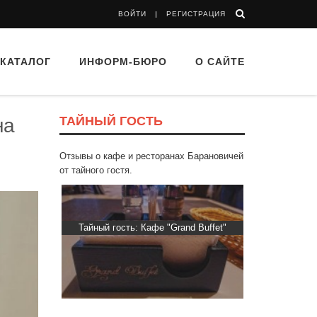
ВОЙТИ
РЕГИСТРАЦИЯ
КАТАЛОГ
ИНФОРМ-БЮРО
О САЙТЕ
ТАЙНЫЙ ГОСТЬ
на
Отзывы о кафе и ресторанах Барановичей
от тайного гостя.
d Buffet"
Тайный гость: кафе «Фасти Хасти»
Тайный гос