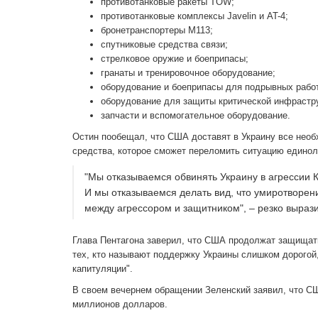
противотанковые ракеты TOW;
противотанковые комплексы Javelin и AT-4;
бронетранспортеры М113;
спутниковые средства связи;
стрелковое оружие и боеприпасы;
гранаты и тренировочное оборудование;
оборудование и боеприпасы для подрывных рабо
оборудование для защиты критической инфрастр
запчасти и вспомогательное оборудование.
Остин пообещал, что США доставят в Украину все необх
средства, которое сможет переломить ситуацию едино
"Мы отказываемся обвинять Украину в агрессии 
И мы отказываемся делать вид, что умиротворе
между агрессором и защитником", – резко выраз
Глава Пентагона заверил, что США продолжат защищать
тех, кто называют поддержку Украины слишком дорогой,
капитуляции".
В своем вечернем обращении Зеленский заявил, что С
миллионов долларов.