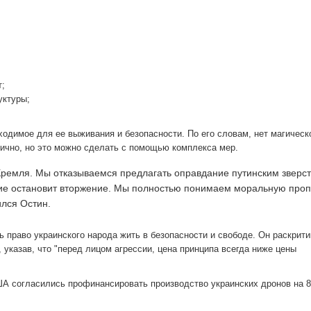
т;
уктуры;
одимое для ее выживания и безопасности. По его словам, нет магическ
лично, но это можно сделать с помощью комплекса мер.
Кремля. Мы отказываемся предлагать оправдание путинским зверст
ние остановит вторжение. Мы полностью понимаем моральную проп
ился Остин.
 право украинского народа жить в безопасности и свободе. Он раскрит
 указав, что "перед лицом агрессии, цена принципа всегда ниже цены
ША согласились профинансировать производство украинских дронов на 