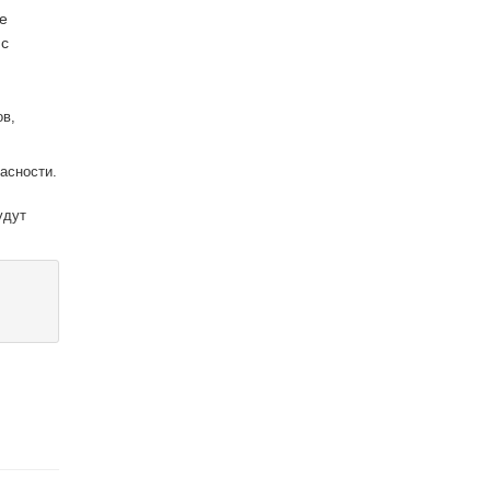
е
 с
ов,
асности.
удут