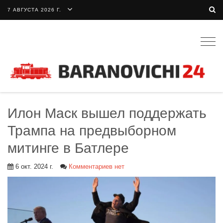
7 АВГУСТА 2026 Г.
Togg
navig
Илон Маск вышел поддержать
Трампа на предвыборном
митинге в Батлере
6 окт. 2024 г.
Комментариев нет