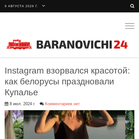
9 АВГУСТА 2026 Г.
Togg
navig
Instagram взорвался красотой:
как белорусы праздновали
Купалье
8 июл. 2024 г.
Комментариев нет