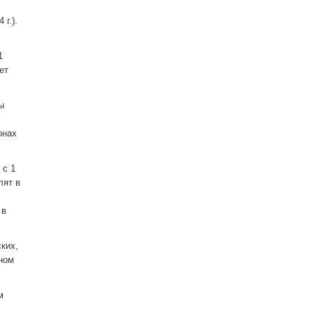
г.).
1
ет
ы
онах
 с 1
лят в
 в
ких,
ном
м