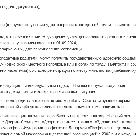
 подаче документов);
;
ьи (в случае отсутствия удостоверения многодетной семьи – свидетель
том, что ребенок является учащимся учреждения общего среднего и спец
ния) – с указанием класса на 01.09.2024;
Беларусбанк», для перечисления матпомощи.
ногодетные родители, могут получить государственную адресную социа
у «одно окно» местного исполкома или в орган по труду, занятости и с
ия населения) согласно регистрации по месту жительства (пребывания)
й ситуации – индивидуальный подход. Причем в случае получения
тся доход семьи и конкретная жизненная ситуация.
к школе родители могут и по месту работы. Соответствующие нормы
редприятий либо устанавливаются локальными актами нанимателя.
спитывающим школьников, собирать портфели в школу. «Первый раз – 
 с Добрым Сердцем», «Доброта не имеет границ», «Здравствуй, школа!»
ого марафона Федерации профсоюзов Беларуси «Профсоюзы – детям»,
рована самой массовой общественной организацией в 2002 г. и с каждым