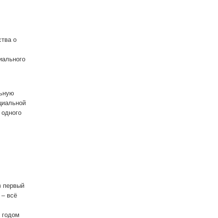
ства о
иального
льную
оциальной
 одного
в первый
 – всё
 годом