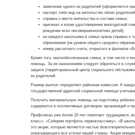
заявление одного из родителей (оформляется при
паспорт либо вид на жительство обоих родителей
справка о месте жительства и составе семьи;
оригинал и копия удостоверения многодетной сем
рождении всех несовершеннолетних детей);
на каждого школьника в семье нужна справка о 
образования (на уровне общего среднего образова
номер расчетного счета, открытого в филиале «
Кроме того, малообеспеченные семьи, в том числе и м
помощь. За ее назначением следует обратиться в служб
защите (территориальный центр социального обслуживан
из родителей.
Размер выплат определяет районная комиссия. К каждо
государственной адресной социальной помощи учитывае
Получить материальную помощь на подготовку ребенка 
содержатся в коллективных договорах организаций и п
Профсоюзы уже более 20 лет помогают трудящимся, во
класс», «Соберем портфель первокласснику», «В школу
это акции, которые являются частью благотворительн
охватывающего все уголки нашей страны. Акция иниции