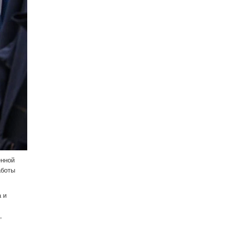
енной
аботы
 и
,