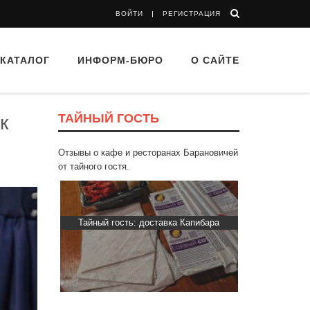
ВОЙТИ
РЕГИСТРАЦИЯ
КАТАЛОГ
ИНФОРМ-БЮРО
О САЙТЕ
ТАЙНЫЙ ГОСТЬ
к
Отзывы о кафе и ресторанах Барановичей
от тайного гостя.
d Buffet"
Тайный гость: доставка Капибара
Тайный гост