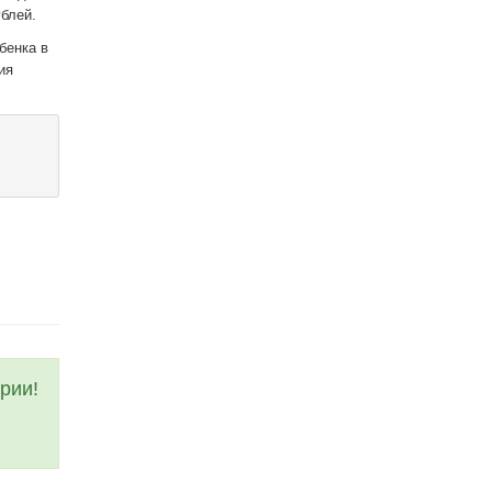
блей.
бенка в
ия
рии!