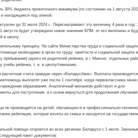
ь 30% бюджета прожиточного минимума (по состоянию на 1 августа 2024 
 и находящиеся под опекой.
ктуален до 31 июля 2024 г.. Пересматривают эту величину 4 раза в год: 
с 1 августа будет утверждено новое значение БПМ, от его величины и буд
й в школу.
ительному принципу. На сайте Министерства труда и социальной защит
тпомощи необходимо в орган по труду, занятости и социальной защите в
у пребывания) одного из родителей ребенка, в г. Минске, отдельных рай
у учебы ребенка, т. е. в школу/гимназию.
расчетные счета граждан через «Беларусбанк». Выплаты производятся
, матпомощь выплатят уже после 1 сентября, когда первоклассника зачис
учреждения образования. Аналогичный механизм действует и для
менты для поступления, а к осени вернуться для продолжения обучения
щи не производится на детей, обучающихся в профессионально-техничес
также ребятишек, которые изъяты из семьи и находятся на государствен
льной помощи откроется во всех регионах Беларуси с 1 июля. Законны
следующий пакет документов: