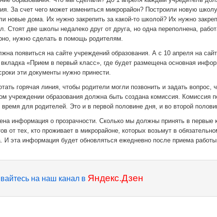
ия. За счет чего может измениться микрорайон? Построили новую школу
и новые дома. Их нужно закрепить за какой-то школой? Их нужно закреп
. Стоят две школы недалеко друг от друга, но одна переполнена, рабо
ерно, нужно сделать в помощь родителям.
жна появиться на сайте учреждений образования. А с 10 апреля на сай
вкладка «Прием в первый класс», где будет размещена основная инфор
сроки эти документы нужно принести.
тать горячая линия, чтобы родители могли позвонить и задать вопрос, 
дом учреждении образования должна быть создана комиссия. Комиссия п
 время для родителей. Это и в первой половине дня, и во второй полови
ена информация о прозрачности. Сколько мы должны принять в первые 
в от тех, кто проживает в микрорайоне, которых возьмут в обязательно
а. И эта информация будет обновляться ежедневно после приема работы
Яндекс.Дзен
вайтесь на наш канал в