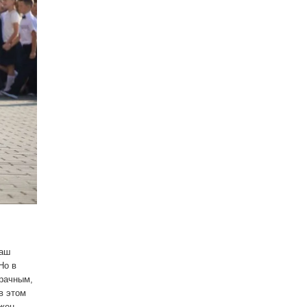
ваш
Но в
зрачным,
в этом
лжен