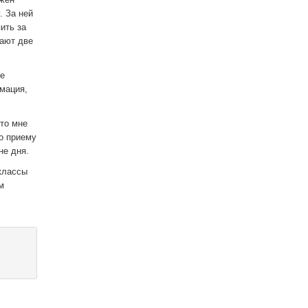
. За ней
ить за
тают две
те
мация,
что мне
о приему
не дня.
классы
м