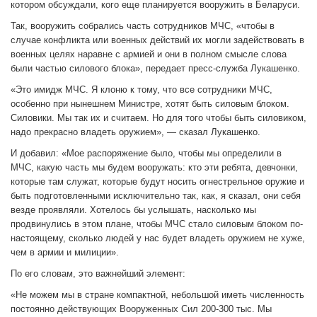
котором обсуждали, кого еще планируется вооружить в Беларуси.
Так, вооружить собрались часть сотрудников МЧС, «чтобы в
случае конфликта или военных действий их могли задействовать в
военных целях наравне с армией и они в полном смысле слова
были частью силового блока», передает пресс-служба Лукашенко.
«Это имидж МЧС. Я клоню к тому, что все сотрудники МЧС,
особенно при нынешнем Министре, хотят быть силовым блоком.
Силовики. Мы так их и считаем. Но для того чтобы быть силовиком,
надо прекрасно владеть оружием», — сказал Лукашенко.
И добавил: «Мое распоряжение было, чтобы мы определили в
МЧС, какую часть мы будем вооружать: кто эти ребята, девчонки,
которые там служат, которые будут носить огнестрельное оружие и
быть подготовленными исключительно так, как, я сказал, они себя
везде проявляли. Хотелось бы услышать, насколько мы
продвинулись в этом плане, чтобы МЧС стало силовым блоком по-
настоящему, сколько людей у нас будет владеть оружием не хуже,
чем в армии и милиции».
По его словам, это важнейший элемент:
«Не можем мы в стране компактной, небольшой иметь численность
постоянно действующих Вооруженных Сил 200-300 тыс. Мы