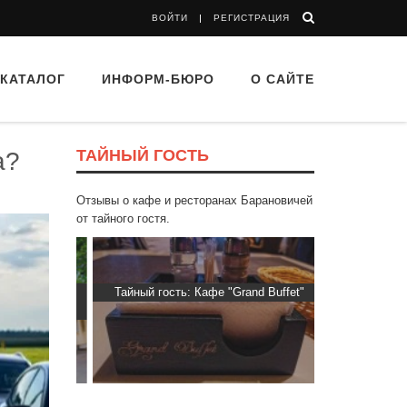
ВОЙТИ
РЕГИСТРАЦИЯ
КАТАЛОГ
ИНФОРМ-БЮРО
О САЙТЕ
ТАЙНЫЙ ГОСТЬ
а?
Отзывы о кафе и ресторанах Барановичей
от тайного гостя.
“Папараць
Тайный гость: Кафе "Grand Buffet"
Тайный гост