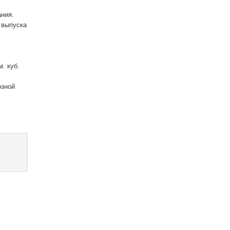
ания.
 выпуска
. куб.
озной