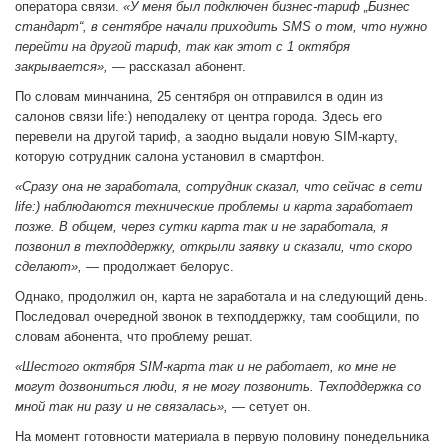
оператора связи.
«У меня был подключен бизнес-тариф „Бизнес
стандарт“, в сентябре начали приходить SMS о том, что нужно
перейти на другой тариф, так как этот с 1 октября
закрывается»,
— рассказал абонент.
По словам минчанина, 25 сентября он отправился в один из
салонов связи life:) неподалеку от центра города. Здесь его
перевели на другой тариф, а заодно выдали новую SIM-карту,
которую сотрудник салона установил в смартфон.
«Сразу она не заработала, сотрудник сказал, что сейчас в сети
life:) наблюдаются технические проблемы и карта заработает
позже. В общем, через сутки карта так и не заработала, я
позвонил в техподдержку, открыли заявку и сказали, что скоро
сделают»,
— продолжает белорус.
Однако, продолжил он, карта не заработала и на следующий день.
Последовал очередной звонок в техподдержку, там сообщили, по
словам абонента, что проблему решат.
«Шестого октября SIM-карта так и не работает, ко мне не
могут дозвониться люди, я не могу позвонить. Техподдержка со
мной так ни разу и не связалась»,
— сетует он.
На момент готовности материала в первую половину понедельника