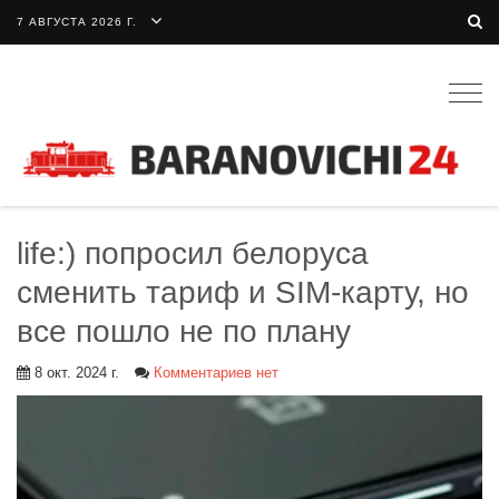
7 АВГУСТА 2026 Г.
Togg
navig
life:) попросил белоруса
сменить тариф и SIM-карту, но
все пошло не по плану
8 окт. 2024 г.
Комментариев нет