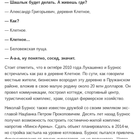
— Шашлык будет делать. А живешь где?
— Александр Григорьевич, деревня Клетное,
— Как?
— Клетное.
— Клетное…
— Беловежская пуща.
— А-а-а, ну понятно, сосед, значит.
Стоит отметить, что в октябре 2010 года Лукашенко и Бурнос
встречались как раз в деревне Клетное. По сути, как говорили
местные жители, бизнесмен возродил эту деревню в Пружанском
районе, вложив в свою малую родину около 20 млн долларов. Он
провел коммуникации, построил коттедж, спортивный центр,
туристический комплекс, храм, создал фермерское хозяйство.
Николай Бурнос также известен дружбой со своим земляком экс-
главой Нацбанка Петром Прокоповичем. Десять лет назад Бурнос
получил возможность построить гостинично-жилой комплекс
напротив «Минск-Арены». Сдать объект планировалось в 2014-м,
но стройка застыла на уровне котлована. Бурнос пытался привлечь
финансирование от других инвесторов, но не получилось. Через