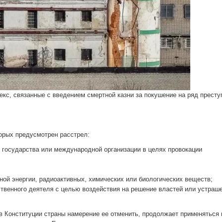
кс, связанные с введением смертной казни за покушение на ряд престу
орых предусмотрен расстрел:
о государства или международной организации в целях провокации
ной энергии, радиоактивных, химических или биологических веществ;
ственного деятеля с целью воздействия на решение властей или устраш
 в Конституции страны намерение ее отменить, продолжает применяться 