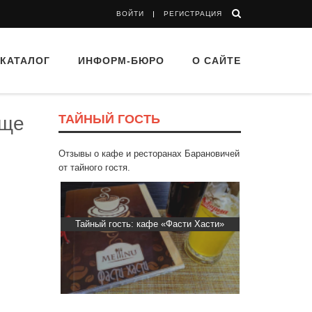
ВОЙТИ
РЕГИСТРАЦИЯ
КАТАЛОГ
ИНФОРМ-БЮРО
О САЙТЕ
ТАЙНЫЙ ГОСТЬ
еще
Отзывы о кафе и ресторанах Барановичей
от тайного гостя.
 Капибара
Тайный гость: кафе «Фасти Хасти»
Тайный гос