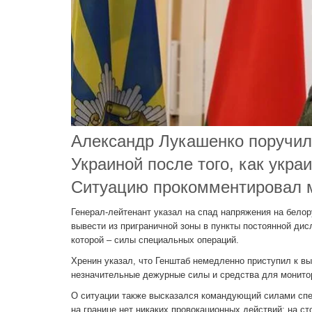
Александр Лукашенко поручил 
Украиной после того, как укра
Ситуацию прокомментировал м
Генерал-лейтенант указал на спад напряжения на белор
вывести из приграничной зоны в пункты постоянной дис
которой – силы специальных операций.
Хренин указал, что Генштаб немедленно приступил к вы
незначительные дежурные силы и средства для монитор
О ситуации также высказался командующий силами спе
на границе нет никаких провокационных действий: на ст