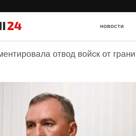
НОВОСТИ
ентировала отвод войск от гран
Тайный гость: Ресторан “Папараць
Тайный гость: Кафе "Gran
Кветка”