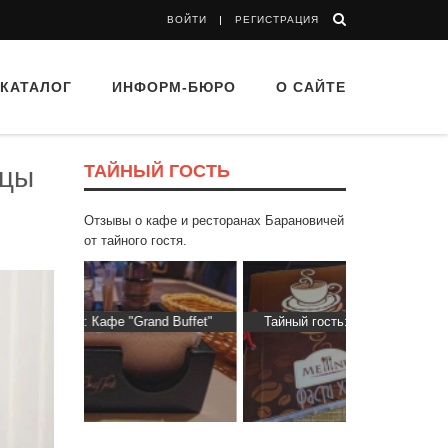
ВОЙТИ
РЕГИСТРАЦИЯ
КАТАЛОГ
ИНФОРМ-БЮРО
О САЙТЕ
ТАЙНЫЙ ГОСТЬ
ицы
Отзывы о кафе и ресторанах Барановичей
от тайного гостя.
d Buffet"
Тайный гость: кафе «Фасти Хасти»
Тайный гос