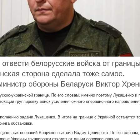
отвести белорусские войска от границы
инская сторона сделала тоже самое.
инистр обороны Беларуси Виктор Хрен
усско-украинской границе. По его словам, именно поэтому Лукашенко и 
локации группировку войск усиления южного операционного направления
полнению задачи Лукашенко. В итоге на границе с Украиной останутся т
инга обстановки.
циальных операций Вооруженных сил Вадим Денисенко. По его словам,
ороне Украины группировки отходят от линии соприкосновения.