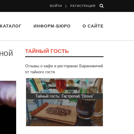
ВОЙТИ
РЕГИСТРАЦИЯ
КАТАЛОГ
ИНФОРМ-БЮРО
О САЙТЕ
ТАЙНЫЙ ГОСТЬ
ной
Отзывы о кафе и ресторанах Барановичей
от тайного гостя.
 “Drova”
Тайный гость: доставка Капибара
Тайный гост