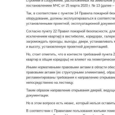
строений и сооружений, расположенных на земельном у
постановлением МЧС от 25 марта 2020 г. № 13 (далее –
Так, в соответствии с пунктом 14 Правила пожарной без
оборудование, должны эксплуатироваться в соответст
установленными проектной, эксплуатационной документ
Согласно пункту 22 Правил пожарной безопасности, дл
исключением квартир) в вестибюлях, коридорах, галер
загромождать проходы, выходы, двери, устанавливат
и высоту, установленную проектной документацией.
Но, стоит отметить, что в контексте требований пункт
квартир в общие коридоры) не влияют на геометрическ
Иными нормативными правовыми актами в области обес
правовыми актами (их структурными элементами), обра
регламентированы требования к направлению открыван
непосредственно на лестницу.
Таким образом направление открывания дверей, ведущи
документации.
Но в этом вопросе есть нюанс, который нельзя оставить
В соответствии с Правилами пользования жилыми пом