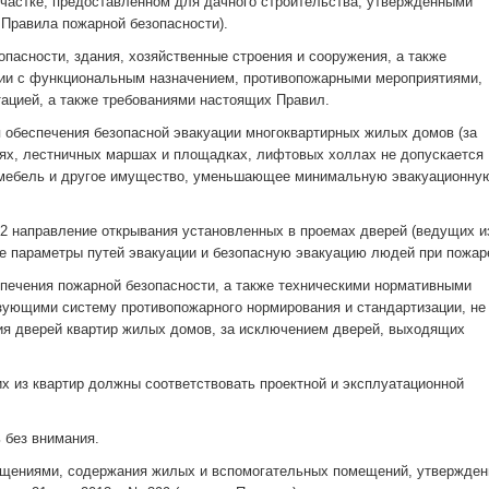
частке, предоставленном для дачного строительства, утвержденными
 Правила пожарной безопасности).
опасности, здания, хозяйственные строения и сооружения, а также
вии с функциональным назначением, противопожарными мероприятиями,
ацией, а также требованиями настоящих Правил.
я обеспечения безопасной эвакуации многоквартирных жилых домов (за
еях, лестничных маршах и площадках, лифтовых холлах не допускается
ь мебель и другое имущество, уменьшающее минимальную эвакуационну
а 22 направление открывания установленных в проемах дверей (ведущих и
ие параметры путей эвакуации и безопасную эвакуацию людей при пожар
печения пожарной безопасности, а также техническими нормативными
зующими систему противопожарного нормирования и стандартизации, не
ия дверей квартир жилых домов, за исключением дверей, выходящих
х из квартир должны соответствовать проектной и эксплуатационной
 без внимания.
ещениями, содержания жилых и вспомогательных помещений, утвержде