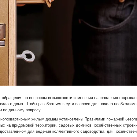
т обращения по вопросам возможности изменения направления открыван
 жилого дома. Чтобы разобраться в сути вопроса для начала необходимо
и по данному вопросу.
 многоквартирным жилым домам установлены Правилами пожарной безоп
ых на придомовой территории, садовых домиков, хозяйственных строени
доставленном для ведения коллективного садоводства, дач, хозяйстве