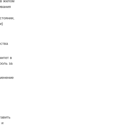
 в жилом
ивания
стоянии,
и)
ства
митет в
роль за
зменение
тавить
 и