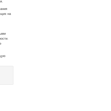
я.
вания
ющих на
ными
ности.
е
ющую