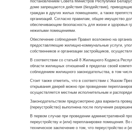
постановлением Совета Министров Республики Беларусь 
доме запрещаются действия (бездействие), приводящи
граждан в других жилых помещениях, а также препятст
организаций. Согласно правилам, общее имущество дол
обеспечивающем безопасность для жизни и здоровья гр
нежилыми помещениями.
Обеспечение соблюдения Правил возложено на организ
предоставляющие жилищно-коммунальные услуги, упол
собственников и организации застройщиков, осуществ
В соответствии со статьей 8 Жилищного Кодекса Респу
области жилищных отношений в пределах своей компете
соблюдением жилищного законодательства, в том числ
Стоит также отметить, что в соответствии с Указом Пре
открывания дверей можно при проведении перепланиров
осуществляется местным исполнительным и распоряди
Законодательством предусмотрено два варианта провед
(переустройство) выполнена после получения разрешен
В первом случае при проведении административной про
переустройству и (или) перепланировке помещения. Во
техническое заключение о том, что переустройство и (