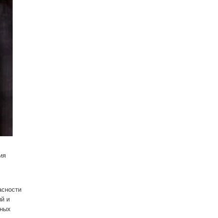
ия
асности
й и
нных