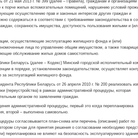
от 21 мая 2013 г. № 399 (далее – Правила), гражданам и организациям
е к порче жилых вспомогательных помещений, нарушению условий прож
вующие осуществлению прав и законных интересов других граждан и
жно содержаться в соответствии с требованиями законодательства в со
аждан, сохранность имущества, доступность пользования жилыми и (ил
ации, осуществляющие эксплуатацию жилищного фонда и (или)
номоченные лица по управлению общим имуществом, а также товарище
ляющие обслуживание жилых домов самостоятельно.
блики Беларусь (далее – Кодекс) Минский городской исполнительный ко
нции в порядке, установленном законодательством, осуществляет конт
е за эксплуатацией жилищного фонда.
зидента Республики Беларусь от 26 апреля 2010 г. № 200 реализовать и
ки (переустройства) в рамках административной процедуры, которая
тельным органом по заявлениям граждан.
ения административной процедуры, первый это когда перепланировка
ия, второй – выполнена самовольно.
цедуры согласовывается план-схема или перечень (описание) работ по
 втором случае для принятия решения о согласовании необходимо предс
или) перепланировка не влияют на безопасность эксплуатируемого здания