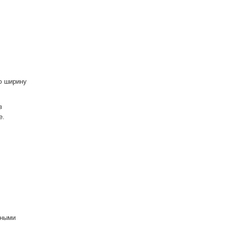
ю ширину
з
е.
нными