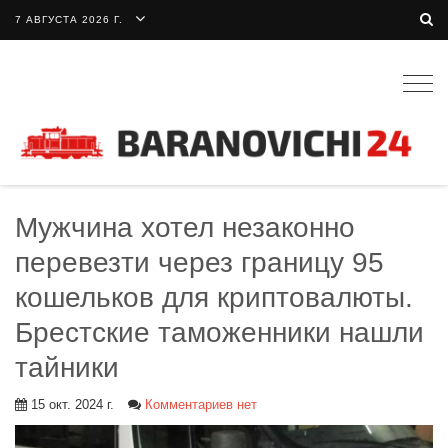
7 АВГУСТА 2026 Г.
Togg
navig
Мужчина хотел незаконно
перевезти через границу 95
кошельков для криптовалюты.
Брестские таможенники нашли
тайники
15 окт. 2024 г.
Комментариев нет