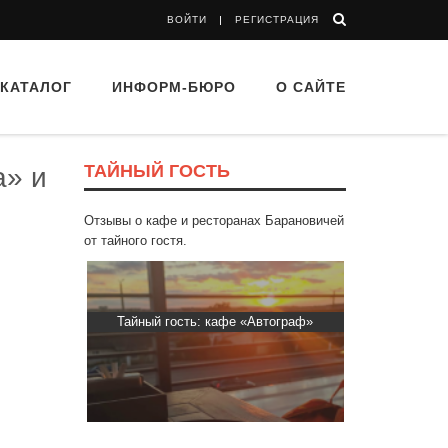
ВОЙТИ
РЕГИСТРАЦИЯ
КАТАЛОГ
ИНФОРМ-БЮРО
О САЙТЕ
ТАЙНЫЙ ГОСТЬ
а» и
Отзывы о кафе и ресторанах Барановичей
от тайного гостя.
 “Drova”
Тайный гость: кафе «Автограф»
Тайный гост