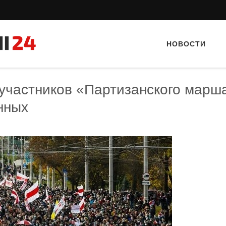
НОВОСТИ
участников «Партизанского марш
нных
Тайный гость: Гастропаб