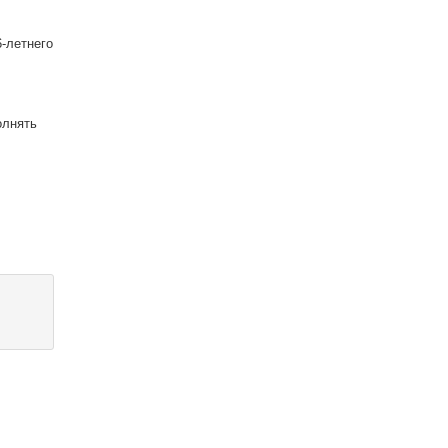
6-летнего
олнять