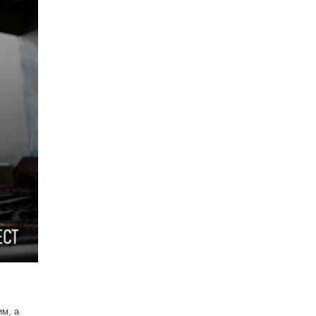
им, а