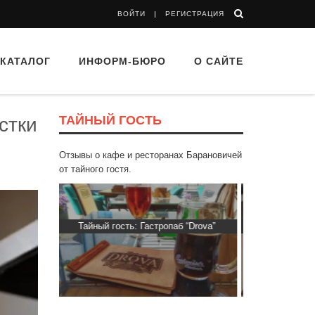
ВОЙТИ
РЕГИСТРАЦИЯ
КАТАЛОГ
ИНФОРМ-БЮРО
О САЙТЕ
ТАЙНЫЙ ГОСТЬ
стки
Отзывы о кафе и ресторанах Барановичей
от тайного гостя.
 “Drova”
Тайный гость: Кафе "Grand Buffet"
Тайный гость