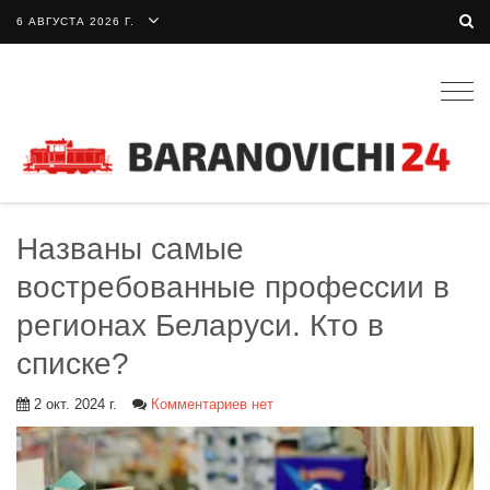
6 АВГУСТА 2026 Г.
Togg
navig
Названы самые
востребованные профессии в
регионах Беларуси. Кто в
списке?
2 окт. 2024 г.
Комментариев нет