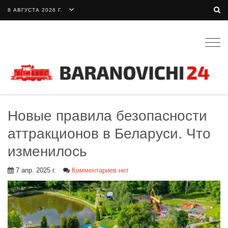
8 АВГУСТА 2026 Г.
Togg
navig
Новые правила безопасности
аттракционов в Беларуси. Что
изменилось
7 апр. 2025 г.
Комментариев нет