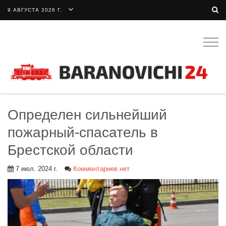
9 АВГУСТА 2026 Г.
Togg
navig
Определен сильнейший
пожарный-спасатель в
Брестской области
7 июл. 2024 г.
Комментариев нет