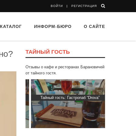
ВОЙТИ
РЕГИСТРАЦИЯ
КАТАЛОГ
ИНФОРМ-БЮРО
О САЙТЕ
ТАЙНЫЙ ГОСТЬ
но?
Отзывы о кафе и ресторанах Барановичей
от тайного гостя.
Пиросмани»
Тайный гость: Гастропаб “Drova”
Тайный гост