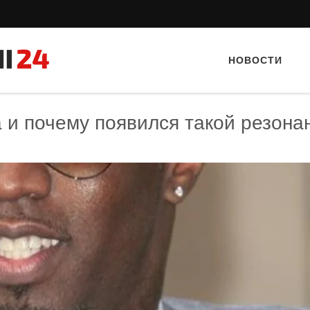
НОВОСТИ
а и почему появился такой резона
Тайный гость: Гастропаб “Drova”
Тайный гость: ресторан «