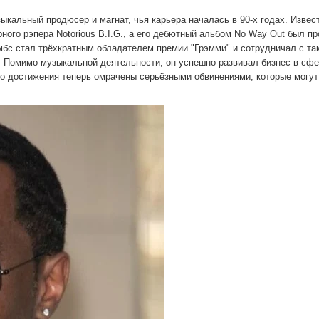
кальный продюсер и магнат, чья карьера началась в 90-х годах. Извес
рного рэпера Notorious B.I.G., а его дебютный альбом No Way Out был п
мбс стал трёхкратным обладателем премии "Грэмми" и сотрудничал с та
. Помимо музыкальной деятельности, он успешно развивал бизнес в сф
го достижения теперь омрачены серьёзными обвинениями, которые могут