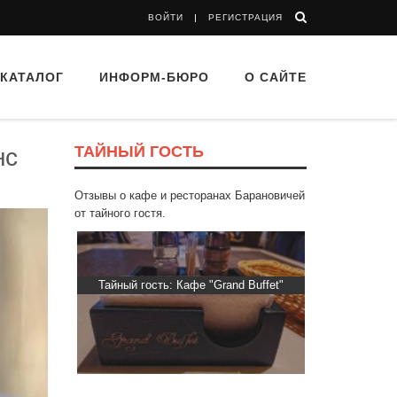
ВОЙТИ
РЕГИСТРАЦИЯ
КАТАЛОГ
ИНФОРМ-БЮРО
О САЙТЕ
ТАЙНЫЙ ГОСТЬ
нс
Отзывы о кафе и ресторанах Барановичей
от тайного гостя.
Пиросмани»
Тайный гость: Кафе "Grand Buffet"
Тайный гос