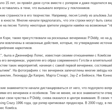
ыло 15 лет, он провёл двое суток вместе с рэпером и даже поделился ви
а оставались в тени, что вызывало вопросы у поклонников.
ие странности в его творчестве. Например, песня Lonely из альбома Jus
 в юности. Многие начали предполагать, что эти строки могут быть связ
ипе на песню Yummy некоторые зрители увидели намёки на возможные "т
я Кэри, также присутствовали на роскошных вечеринках P.Diddy, но на 
ыли вовлечены в незаконные действия, которые, по утверждению источни
ребление наркотиков.
ах", была и Дженнифер Лопес, известная своими отношениями с Комбсом
а его вечеринках, укрепляя его образ современного Гэтсби и влиятельно
стем таких мероприятий, начиная с самой первой вечеринки, состоявше
бытием". На фотографиях с тех вечеринок запечатлены многие звёзды ко
ранклин, Леонардо Ди Каприо, Марта Стюарт, Jay-Z и Бейонсе, Ник Кэнно
кие знаменитости начали дистанцироваться от него, что подогрело вопр
ями его вечеринок и особняков. Тем не менее, не все знаменитости отв
л свои чувства к P.Diddy, снова оказался в центре внимания. В своих 
ing Crazy 1996 года, где рэпер критиковал продюсера. В 2000 году, в пе
рес Комбса.