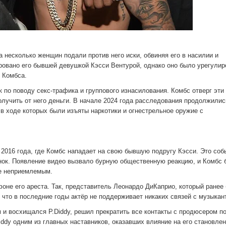
а несколько женщин подали против него иски, обвиняя его в насилии и
ровано его бывшей девушкой Кэсси Вентурой, однако оно было урегулир
 Комбса.
 по поводу секс-трафика и группового изнасилования. Комбс отверг эти
получить от него деньги. В начале 2024 года расследования продолжились
в ходе которых были изъяты наркотики и огнестрельное оружие с
2016 года, где Комбс нападает на свою бывшую подругу Кэсси. Это собы
ринок. Появление видео вызвало бурную общественную реакцию, и Комбс 
ие неприемлемым.
фоне его ареста. Так, представитель Леонардо ДиКаприо, который ранее
, что в последние годы актёр не поддерживает никаких связей с музыкан
 и восхищался P.Diddy, решил прекратить все контакты с продюсером по
iddy одним из главных наставников, оказавших влияние на его становлен