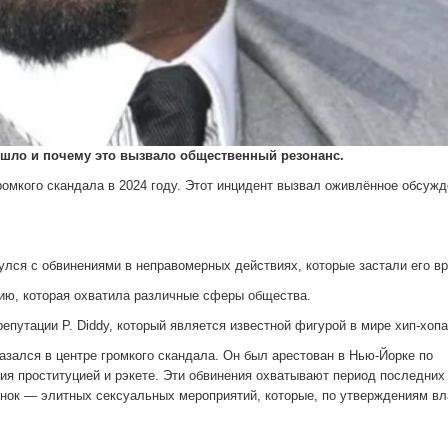
зошло и почему это вызвало общественный резонанс.
громкого скандала в 2024 году. Этот инцидент вызвал оживлённое обсужд
улся с обвинениями в неправомерных действиях, которые застали его в
ию, которая охватила различные сферы общества.
епутации P. Diddy, который является известной фигурой в мире хип-хопа
казался в центре громкого скандала. Он был арестован в Нью-Йорке по
ия проституцией и рэкете. Эти обвинения охватывают период последних 
ринок — элитных сексуальных мероприятий, которые, по утверждениям вл