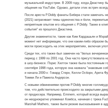
музыкальной индустрии. В 2009 году, когда Джастину б
общения на YouTube. Однако, детали этих встреч всегд
После ареста P.Diddy фанаты Бибера стали замечать нек
(2021) затрагивает темы одиночества и боли, пережитые
неприятным опытом его общения с P.Diddy. Также в кл
события" из прошлого Джастина.
Другие знаменитости, такие как Ким Кардашьян и Мэрай
момент нет информации, что они каким-либо образом б
могли происходить на этих мероприятиях, включая упот
Среди тех, кто также был замечен на "белых вечеринк
период с 1999 по 2001 год. Она часто присутствовала н
в шоу-бизнесе. Пэрис Хилтон также была постоянным го
сентября 1998 года, которую она назвала "знаковым со
и начала 2000-х: Говард Стерн, Келли Осборн, Арета Ф
Томми Ли и Памела Андерсон.
С новыми обвинениями против P.Diddy многие голливудс
том, что действительно происходило за закрытыми двер
от продюсера. Например, Eminem, который всегда выража
он неоднократно упоминал Комбса, начиная с трека Fuck
Marshall Mathers, также были резкие высказывания в ад