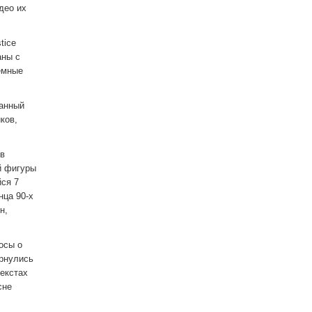
део их
tice
аны с
ёмные
данный
ков,
 в
й фигуры
йся 7
нца 90-х
н,
осы о
ернулись
текстах
сне