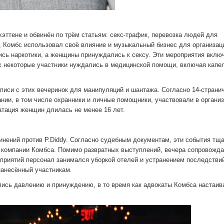
эттене и обвинён по трём статьям: секс-трафик, перевозка людей для
ы, Комбс использовал своё влияние и музыкальный бизнес для организац
лись наркотики, а женщины принуждались к сексу. Эти мероприятия вклю
х некоторые участники нуждались в медицинской помощи, включая капе
аписи с этих вечеринок для манипуляций и шантажа. Согласно 14-страни
нии, в том числе охранники и личные помощники, участвовали в органи
атация женщин длилась не менее 16 лет.
инений против P.Diddy. Согласно судебным документам, эти события тщ
в компании Комбса. Помимо развратных выступлений, вечера сопровожд
приятий персонал занимался уборкой отелей и устранением последстви
нанесённый участникам.
ались давлению и принуждению, в то время как адвокаты Комбса настаив