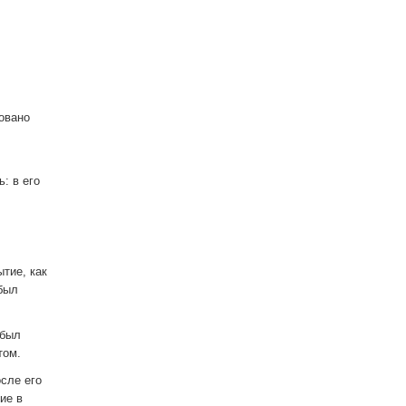
овано
: в его
тие, как
был
 был
том.
сле его
ие в