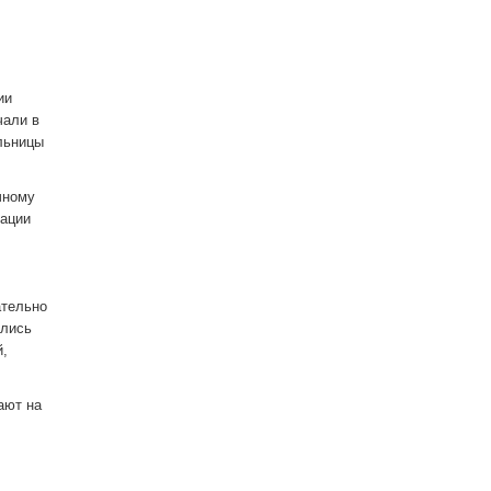
ии
чали в
льницы
чному
зации
ательно
ались
й,
ают на