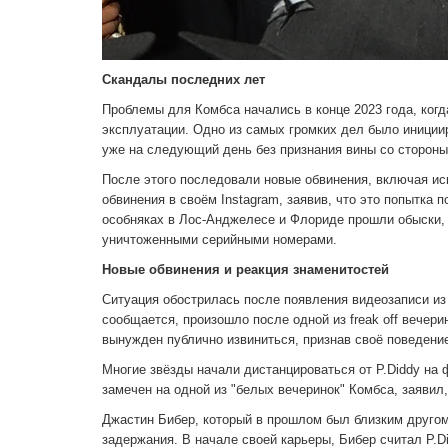
Скандалы последних лет
Проблемы для Комбса начались в конце 2023 года, когд
эксплуатации. Одно из самых громких дел было иниции
уже на следующий день без признания вины со стороны
После этого последовали новые обвинения, включая иск
обвинения в своём Instagram, заявив, что это попытка 
особняках в Лос-Анджелесе и Флориде прошли обыски, 
уничтоженными серийными номерами.
Новые обвинения и реакция знаменитостей
Ситуация обострилась после появления видеозаписи из 
сообщается, произошло после одной из freak off вече
вынужден публично извиниться, признав своё поведен
Многие звёзды начали дистанцироваться от P.Diddy на 
замечен на одной из "белых вечеринок" Комбса, заявил
Джастин Бибер, который в прошлом был близким другом
задержания. В начале своей карьеры, Бибер считал P.D