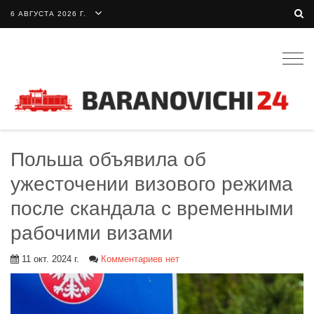
6 АВГУСТА 2026 Г.
Togg
navig
Польша объявила об
ужесточении визового режима
после скандала с временными
рабочими визами
11 окт. 2024 г.
Комментариев нет