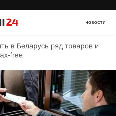
НОВОСТИ
ть в Беларусь ряд товаров и
ax-free
Тайный гость: Ресторан “Папараць
Тайный гость: ресторан «
Кветка”