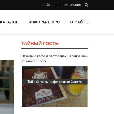
ВОЙТИ
РЕГИСТРАЦИЯ
КАТАЛОГ
ИНФОРМ-БЮРО
О САЙТЕ
ТАЙНЫЙ ГОСТЬ
Отзывы о кафе и ресторанах Барановичей
от тайного гостя.
втограф»
Тайный гость: кафе «Фасти Хасти»
Тайный гост