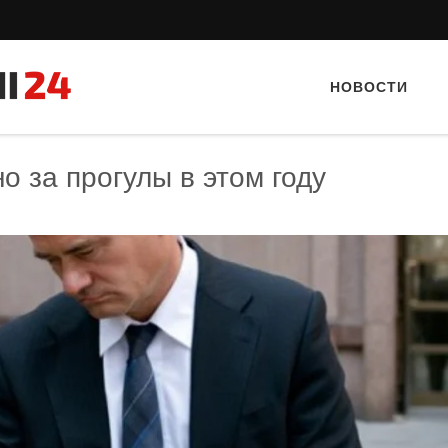
НОВОСТИ
о за прогулы в этом году
Тайный гость: Гастропаб “Drova”
Тайный гость: кафе «А