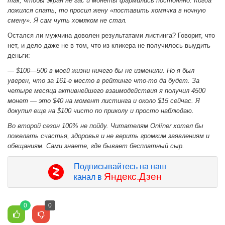
так, чтобы экран не гас и монеты фармились постоянно. Когда
ложился спать, то просил жену «поставить хомячка в ночную
смену». Я сам чуть хомяком не стал.
Остался ли мужчина доволен результатами листинга? Говорит, что
нет, и дело даже не в том, что из кликера не получилось выудить
деньги:
— $100—500 в моей жизни ничего бы не изменили. Но я был
уверен, что за 161-е место в рейтинге что-то да будет. За
четыре месяца активнейшего взаимодействия я получил 4500
монет — это $40 на момент листинга и около $15 сейчас. Я
докупил еще на $100 чисто по приколу и просто наблюдаю.
Во второй сезон 100% не пойду. Читателям Onlíner хотел бы
пожелать счастья, здоровья и не верить громким заявлениям и
обещаниям. Сами знаете, где бывает бесплатный сыр.
Подписывайтесь на наш
Яндекс.Дзен
канал в
0
0