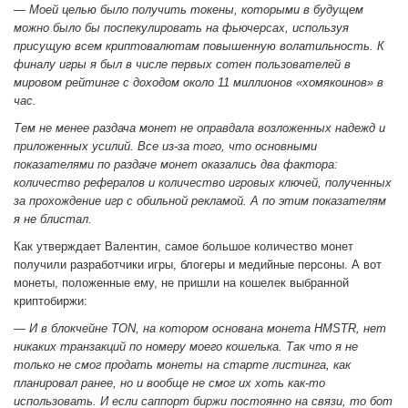
— Моей целью было получить токены, которыми в будущем
можно было бы поспекулировать на фьючерсах, используя
присущую всем криптовалютам повышенную волатильность. К
финалу игры я был в числе первых сотен пользователей в
мировом рейтинге с доходом около 11 миллионов «хомякоинов» в
час.
Тем не менее раздача монет не оправдала возложенных надежд и
приложенных усилий. Все из-за того, что основными
показателями по раздаче монет оказались два фактора:
количество рефералов и количество игровых ключей, полученных
за прохождение игр с обильной рекламой. А по этим показателям
я не блистал.
Как утверждает Валентин, самое большое количество монет
получили разработчики игры, блогеры и медийные персоны. А вот
монеты, положенные ему, не пришли на кошелек выбранной
криптобиржи:
— И в блокчейне TON, на котором основана монета HMSTR, нет
никаких транзакций по номеру моего кошелька. Так что я не
только не смог продать монеты на старте листинга, как
планировал ранее, но и вообще не смог их хоть как-то
использовать. И если саппорт биржи постоянно на связи, то бот