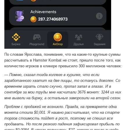
По словам Ярослава, понимание, что на какие-то крупные суммы
рассчитывать в Hamster Kombat не стоит, пришло после того, как
количество игроков в кликере превысило 300 миллионов человек:
— Помню, сказал тогда коллеге в курилке, что если
заработанного хватит на две пиццы, то останусь доволен. Со
временем играть стало скучно, пропал запал в глазах. И в
сентябре за мои труды мне насчитали 3676 монет: 3244 из них
мне вывели на биржу, а остальные заморозили на второй сезон.
Проблем с продажей не возникло. Правда, на премаркете одна
монета стоила $0,001. Я наивно рассчитывал, что на старте
торгов стоимость пойдет в рост, поэтому не спешил все
продавать. Но после резкого падения зафиксировал прибыль по
курсу $0,0084. В итоге получилось $27, которые после вывода