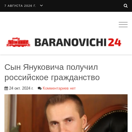
7 АВГУСТА 2026 Г.
Togg
navig
Сын Януковича получил
российское гражданство
24 окт. 2024 г.
Комментариев нет