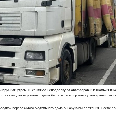
бнаружили утром 15 сентября неподалеку от автозаправки в Шальчининк
 что везет два модульных дома белорусского производства транзитом ч
егородкой перевозимого модульного дома обнаружили вложения. После с