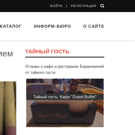
ВОЙТИ
РЕГИСТРАЦИЯ
КАТАЛОГ
ИНФОРМ-БЮРО
О САЙТЕ
ТАЙНЫЙ ГОСТЬ
ием
Отзывы о кафе и ресторанах Барановичей
от тайного гостя.
“Папараць
Тайный гость: Кафе "Grand Buffet"
Тайный гос