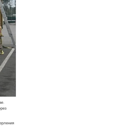
ае.
ерез
верления