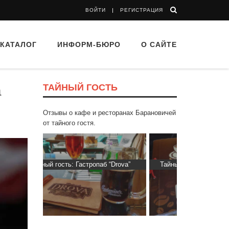
ВОЙТИ
РЕГИСТРАЦИЯ
КАТАЛОГ
ИНФОРМ-БЮРО
О САЙТЕ
ТАЙНЫЙ ГОСТЬ
а
Отзывы о кафе и ресторанах Барановичей
от тайного гостя.
 “Drova”
Тайный гость: кафе «Фасти Хасти»
Тайный гость