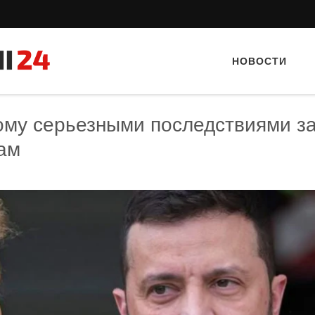
НОВОСТИ
ому серьезными последствиями з
сам
Тайный гость: кафе «Автограф»
Тайный гость: Гастропаб