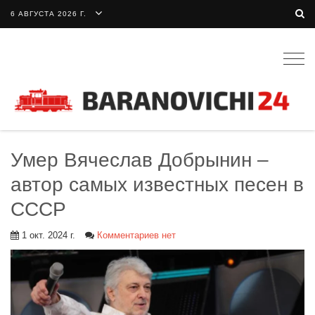
6 АВГУСТА 2026 Г.
Togg
navig
Умер Вячеслав Добрынин –
автор самых известных песен в
СССР
1 окт. 2024 г.
Комментариев нет