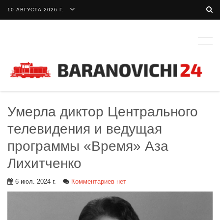
10 АВГУСТА 2026 Г.
Togg
navig
Умерла диктор Центрального
телевидения и ведущая
программы «Время» Аза
Лихитченко
6 июл. 2024 г.
Комментариев нет