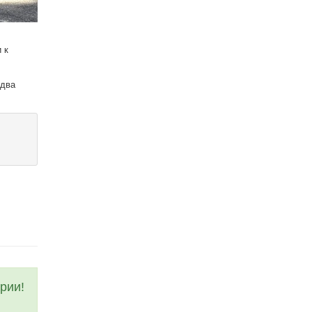
 к
 два
рии!