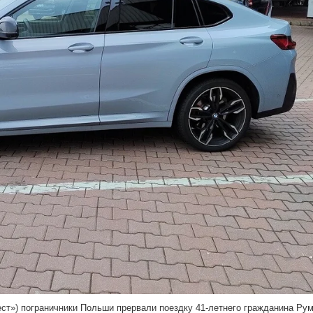
ст») пограничники Польши прервали поездку 41-летнего гражданина Ру