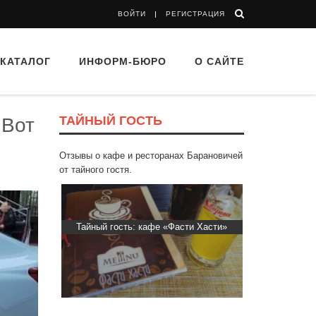
ВОЙТИ
РЕГИСТРАЦИЯ
КАТАЛОГ
ИНФОРМ-БЮРО
О САЙТЕ
ТАЙНЫЙ ГОСТЬ
 Вот
Отзывы о кафе и ресторанах Барановичей
от тайного гостя.
Пиросмани»
Тайный гость: кафе «Фасти Хасти»
Тайный гос