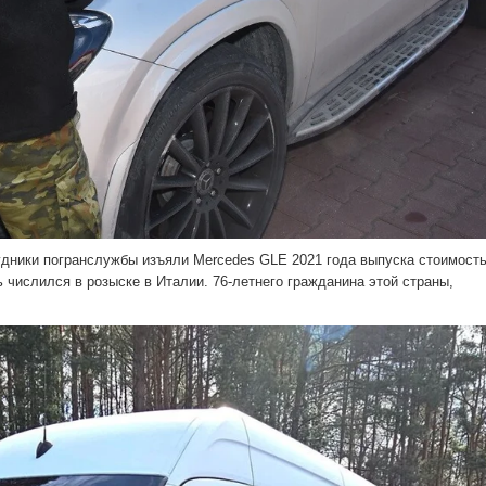
рудники погранслужбы изъяли Mercedes GLE 2021 года выпуска стоимост
ь числился в розыске в Италии. 76-летнего гражданина этой страны,