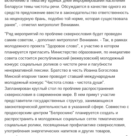
включению в тематику единых дней информирования населения
Беларуси темы чистоты речи. Обсуждается в качестве одного из
средств предложение ввести в законодательство ответственность
за нецензурную брань, подобно той норме, которая существовала
ранее", - отметил митрополит Вениамин.
"Ряд мероприятий по проблеме сквернословия будет проведен
самим советом, - дополнил митрополит Вениамин. - Так, в рамках
молодежного проекта "Здоровое слово", к участию в котором
планируется пригласить Министерство образования, по инициативе
совета состоится республиканский (межвузовский) молодежный
конкурс социальных роликов о чистоте речи и пагубности
ненормативной лексики. Братство в честь Иоанна Богослова
Минской епархии также проводит ставший международным
молодежный конкурс "Чистота слова - чистота души".
Запланирован круглый стол по проблеме распространения
сквернословия в современном мире. В нем примут участие
представители государственных структур, занимающихся
законотворческой деятельностью в указанной сфере. Совместно с
продюсерским центром "Белроскино" планируется создать и
распространить в молодежных социальных сетях тематические
социальные ролики, посвященные профилактике сквернословия,
употребления энергетических напитков и других товаров,