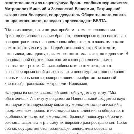
ответственности за нецензурную брань, сообщил журналистам
Митрополит Минский и Заславский Вениамин, Патриарший
экзарх всея Беларуси, сопредседатель Общественного совета
по нравственности, передает корреспондент БЕЛТА.
"Одна из насущных и острых проблем - тема сквернословия.
Прилюдное использование бранных, нецензурных слов настолько
распространилось в современном обществе, что захватило даже
самые юные умы и уста. Подобные слова употребляют дети,
школьники, молодежь, причем не только мальчики, но и девочки. В
православной церкви пристрастие к сквернословию прямо
называется грехом. С прискорбием можно отметить, что в
нынешнее время свой язык от злых и нецензурных слов не хранят
очень и очень многие, сквернословие приобретает массовый
характер", - рассказал митрополит Вениамин.
На одном из своих заседаний совет обсуждал эту тему. "Мы
обратились к Институту социологии Национальной академии наук
Беларуси и Белорусскому комитету молодежных организаций с
предложением провести исследование о влиянии на общество, в
особенности на детей и молодежь, бранной, нецензурной речи и
рекламы азартных игр в силу их широкого распространения. Также
сейчас осуществляется реализация инициативы совета по