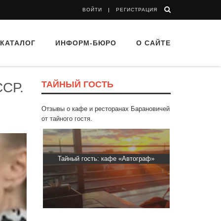
ВОЙТИ
РЕГИСТРАЦИЯ
КАТАЛОГ
ИНФОРМ-БЮРО
О САЙТЕ
ТАЙНЫЙ ГОСТЬ
ССР.
Отзывы о кафе и ресторанах Барановичей
от тайного гостя.
«Автограф»
Тайный гость: ресторан «Пиросмани»
Тайный го