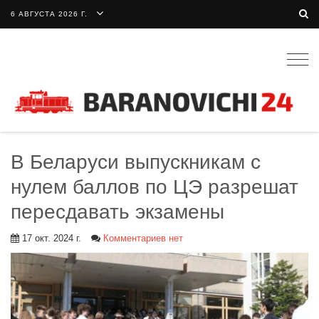
6 АВГУСТА 2026 Г.
Togg
navig
В Беларуси выпускникам с
нулем баллов по ЦЭ разрешат
пересдавать экзамены
17 окт. 2024 г.
Комментариев нет