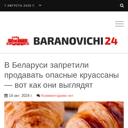
7 АВГУСТА 2026 Г.
Togg
navig
В Беларуси запретили
продавать опасные круассаны
— вот как они выглядят
14 окт. 2024 г.
Комментариев нет