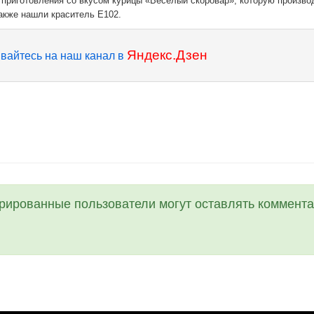
 приготовления со вкусом курицы «Веселый скоровар», которую произв
акже нашли краситель E102.
Яндекс.Дзен
вайтесь на наш канал в
трированные пользователи могут оставлять коммента