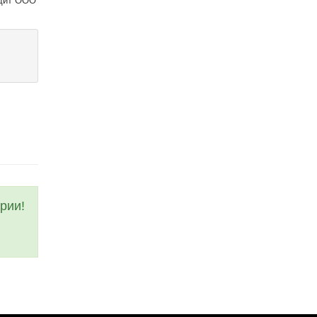
одит ООО
рии!