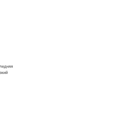
следняя
зкий